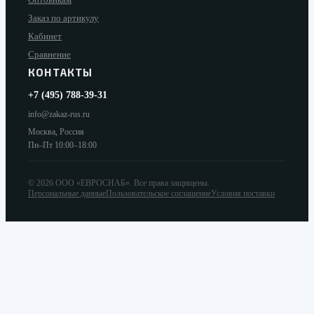
Заказ по артикулу
Кабинет
Сравнение
КОНТАКТЫ
+7 (495) 788-39-31
info@zakaz-rus.ru
Москва, Россия
Пн–Пт 10:00–18:00
©
2026
ООО «ЕВРОСНАБ»
. Все права защищены.
Персональные данные
Пользовательское соглашение
Условия поставки